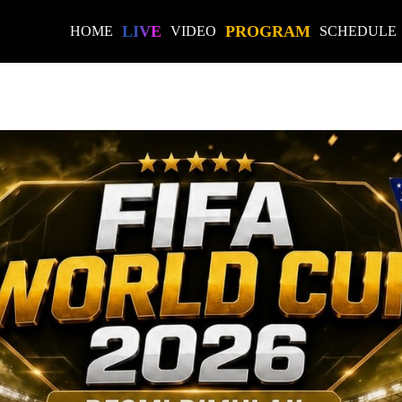
LIVE
PROGRAM
HOME
VIDEO
SCHEDULE