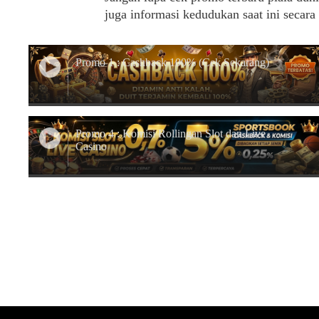
juga informasi kedudukan saat ini secar
Promo 1 : Cashback 100% (Cek Sekarang)
Promo 4 : Komisi Rollingan Slot dan Live
Casino