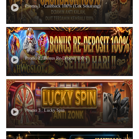
Promo 1 : Cashback 100% (Cek Sekarang)
Promo 2 : Bonus Re-Deposit 100%
Promo 3 : Lucky Spin