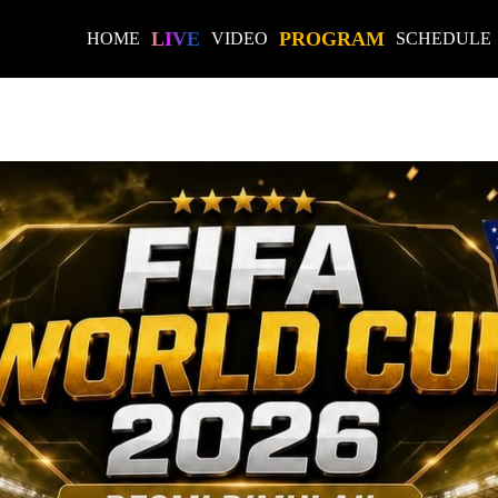
LIVE
PROGRAM
HOME
VIDEO
SCHEDULE