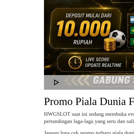
Promo Piala Dunia 
HWGSLOT saat ini sedang membuka event 
pertandingan laga-laga yang seru dan sal
Jangan lupa cek promo terbaru piala du