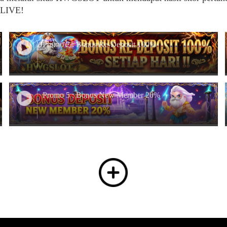
a LIVE!
Promo 2 : Bonus Re-Deposit 100%
Promo 5 : Bonus New Member 20%