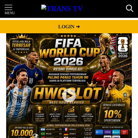
MENU
LOGIN ➜