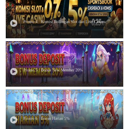
Promo 4 : Komisi Rollingan Slot dan Live Casino
Promo 5 : Bonus New Member 20%
Promo 6 : Bonus Harian 5%