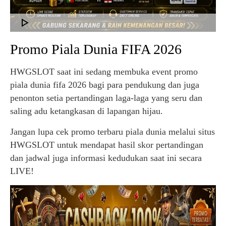
Promo Piala Dunia FIFA 2026
HWGSLOT saat ini sedang membuka event promo
piala dunia fifa 2026 bagi para pendukung dan juga
penonton setia pertandingan laga-laga yang seru dan
saling adu ketangkasan di lapangan hijau.
Jangan lupa cek promo terbaru piala dunia melalui situs
HWGSLOT untuk mendapat hasil skor pertandingan
dan jadwal juga informasi kedudukan saat ini secara
LIVE!