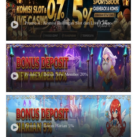
Promo 4 : Komisi Rollingan Slot dan Live Casino
Promo 5 : Bonus New Member 20%
Promo 6 : Bonus Harian 5%