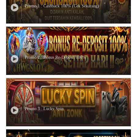
Promo 1 : Cashback 100% (Cek Sekarang)
Promo 2 : Bonus Re-Deposit 100%
Promo 3 : Lucky Spin