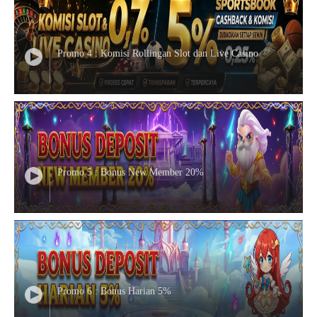
Promo 4 : Komisi Rollingan Slot dan Live Casino
Promo 5 : Bonus New Member 20%
Promo 6 : Bonus Harian 5%