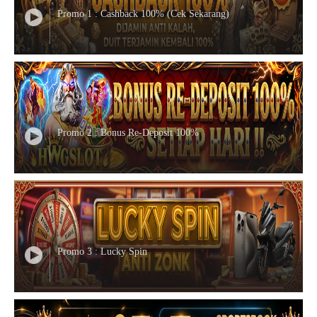
Promo 1 : Cashback 100% (Cek Sekarang)
Promo 2 : Bonus Re-Deposit 100%
Promo 3 : Lucky Spin