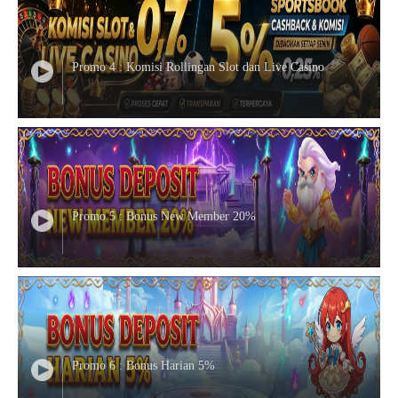
Promo 4 : Komisi Rollingan Slot dan Live Casino
Promo 5 : Bonus New Member 20%
Promo 6 : Bonus Harian 5%