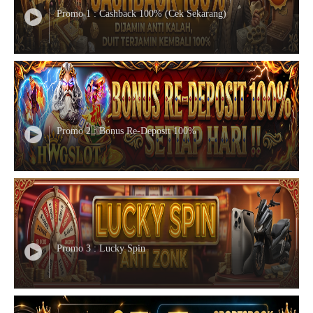
Promo 1 : Cashback 100% (Cek Sekarang)
Promo 2 : Bonus Re-Deposit 100%
Promo 3 : Lucky Spin