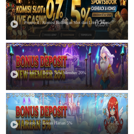
Promo 4 : Komisi Rollingan Slot dan Live Casino
Promo 5 : Bonus New Member 20%
Promo 6 : Bonus Harian 5%