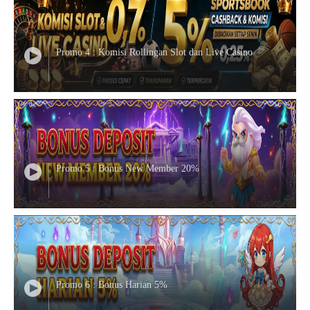
Promo 4 : Komisi Rollingan Slot dan Live Casino
Promo 5 : Bonus New Member 20%
Promo 6 : Bonus Harian 5%