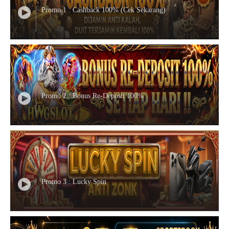
Promo 1 : Cashback 100% (Cek Sekarang)
Promo 2 : Bonus Re-Deposit 100%
Promo 3 : Lucky Spin