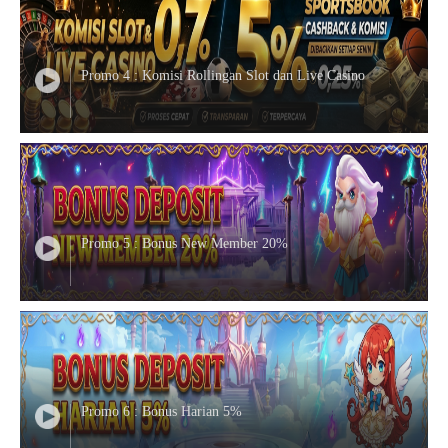
Promo 4 : Komisi Rollingan Slot dan Live Casino
Promo 5 : Bonus New Member 20%
Promo 6 : Bonus Harian 5%