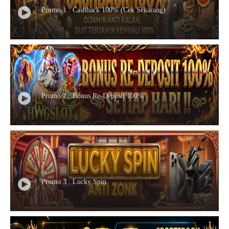
Promo 1 : Cashback 100% (Cek Sekarang)
Promo 2 : Bonus Re-Deposit 100%
Promo 3 : Lucky Spin