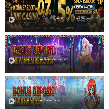
Promo 4 : Komisi Rollingan Slot dan Live Casino
Promo 5 : Bonus New Member 20%
Promo 6 : Bonus Harian 5%