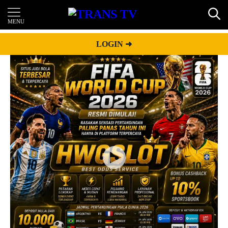
MENU
LOGIN ➜