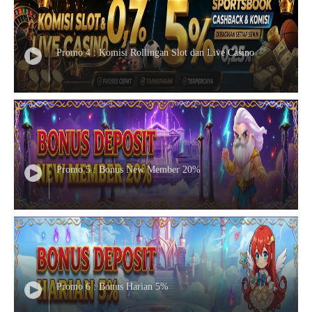
Promo 4 : Komisi Rollingan Slot dan Live Casino
Promo 5 : Bonus New Member 20%
Promo 6 : Bonus Harian 5%