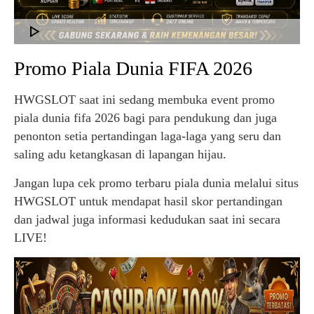
Promo Piala Dunia FIFA 2026
HWGSLOT saat ini sedang membuka event promo
piala dunia fifa 2026 bagi para pendukung dan juga
penonton setia pertandingan laga-laga yang seru dan
saling adu ketangkasan di lapangan hijau.
Jangan lupa cek promo terbaru piala dunia melalui situs
HWGSLOT untuk mendapat hasil skor pertandingan
dan jadwal juga informasi kedudukan saat ini secara
LIVE!