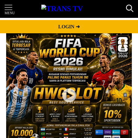
MENU
LOGIN ➜