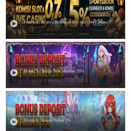
Promo 4 : Komisi Rollingan Slot dan Live Casino
Promo 5 : Bonus New Member 20%
Promo 6 : Bonus Harian 5%