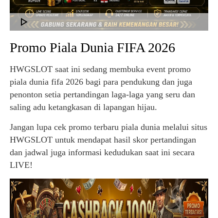
Promo Piala Dunia FIFA 2026
HWGSLOT saat ini sedang membuka event promo
piala dunia fifa 2026 bagi para pendukung dan juga
penonton setia pertandingan laga-laga yang seru dan
saling adu ketangkasan di lapangan hijau.
Jangan lupa cek promo terbaru piala dunia melalui situs
HWGSLOT untuk mendapat hasil skor pertandingan
dan jadwal juga informasi kedudukan saat ini secara
LIVE!