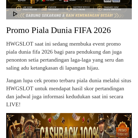
Promo Piala Dunia FIFA 2026
HWGSLOT saat ini sedang membuka event promo
piala dunia fifa 2026 bagi para pendukung dan juga
penonton setia pertandingan laga-laga yang seru dan
saling adu ketangkasan di lapangan hijau.
Jangan lupa cek promo terbaru piala dunia melalui situs
HWGSLOT untuk mendapat hasil skor pertandingan
dan jadwal juga informasi kedudukan saat ini secara
LIVE!