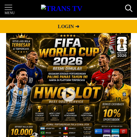
MENU
LOGIN ➜