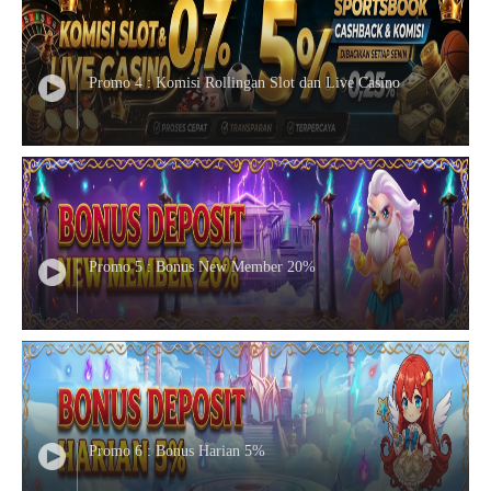
Promo 4 : Komisi Rollingan Slot dan Live Casino
Promo 5 : Bonus New Member 20%
Promo 6 : Bonus Harian 5%