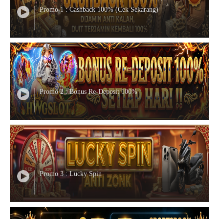
Promo 1 : Cashback 100% (Cek Sekarang)
Promo 2 : Bonus Re-Deposit 100%
Promo 3 : Lucky Spin