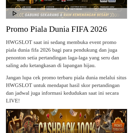
Promo Piala Dunia FIFA 2026
HWGSLOT saat ini sedang membuka event promo
piala dunia fifa 2026 bagi para pendukung dan juga
penonton setia pertandingan laga-laga yang seru dan
saling adu ketangkasan di lapangan hijau.
Jangan lupa cek promo terbaru piala dunia melalui situs
HWGSLOT untuk mendapat hasil skor pertandingan
dan jadwal juga informasi kedudukan saat ini secara
LIVE!