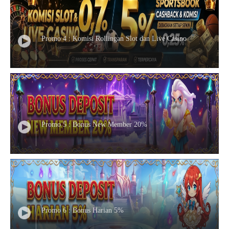
Promo 4 : Komisi Rollingan Slot dan Live Casino
Promo 5 : Bonus New Member 20%
Promo 6 : Bonus Harian 5%