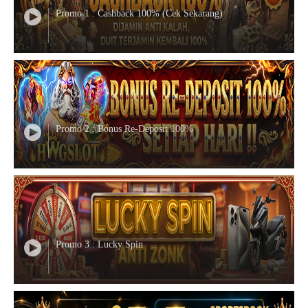
Promo 1 : Cashback 100% (Cek Sekarang)
Promo 2 : Bonus Re-Deposit 100%
Promo 3 : Lucky Spin