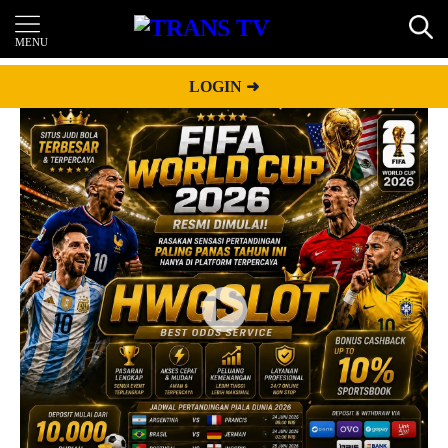
MENU
LOGIN ➜