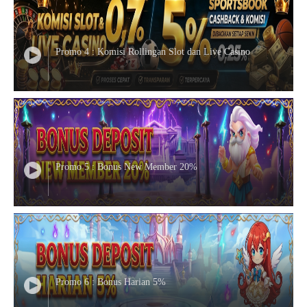
Promo 4 : Komisi Rollingan Slot dan Live Casino
Promo 5 : Bonus New Member 20%
Promo 6 : Bonus Harian 5%