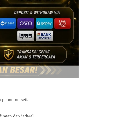
 penonton setia
dingan dan jadwal