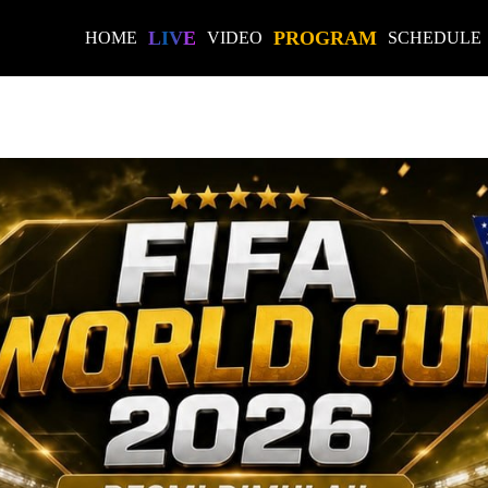
LIVE
PROGRAM
HOME
VIDEO
SCHEDULE