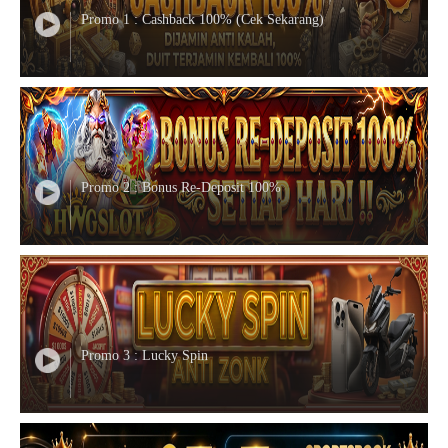
Promo 1 : Cashback 100% (Cek Sekarang)
Promo 2 : Bonus Re-Deposit 100%
Promo 3 : Lucky Spin