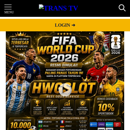
MENU
LOGIN ➜