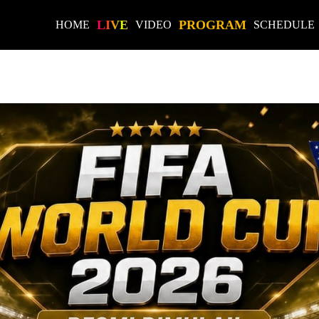
LIVE
PROGRAM
HOME
VIDEO
SCHEDULE