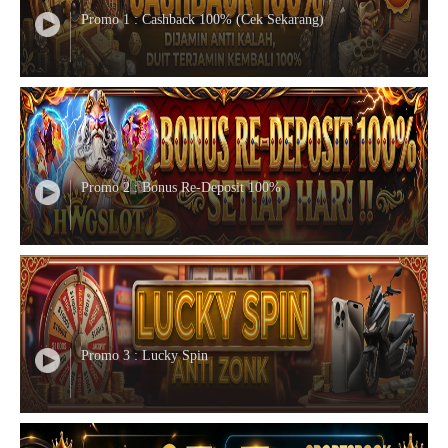
Promo 1 : Cashback 100% (Cek Sekarang)
Promo 2 : Bonus Re-Deposit 100%
Promo 3 : Lucky Spin