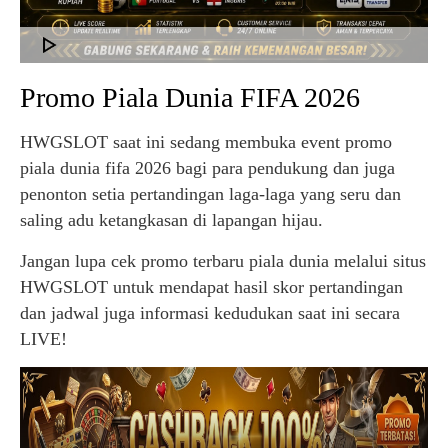
Promo Piala Dunia FIFA 2026
HWGSLOT saat ini sedang membuka event promo
piala dunia fifa 2026 bagi para pendukung dan juga
penonton setia pertandingan laga-laga yang seru dan
saling adu ketangkasan di lapangan hijau.
Jangan lupa cek promo terbaru piala dunia melalui situs
HWGSLOT untuk mendapat hasil skor pertandingan
dan jadwal juga informasi kedudukan saat ini secara
LIVE!