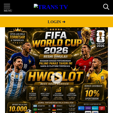
MENU
LOGIN ➜