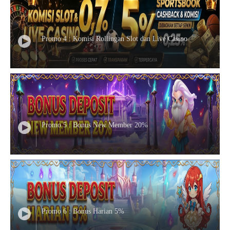
Promo 4 : Komisi Rollingan Slot dan Live Casino
Promo 5 : Bonus New Member 20%
Promo 6 : Bonus Harian 5%