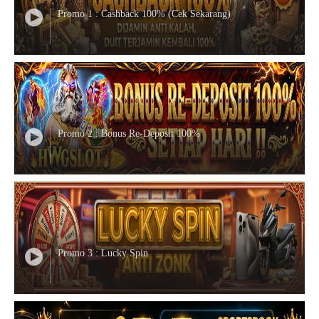
Promo 1 : Cashback 100% (Cek Sekarang)
Promo 2 : Bonus Re-Deposit 100%
Promo 3 : Lucky Spin