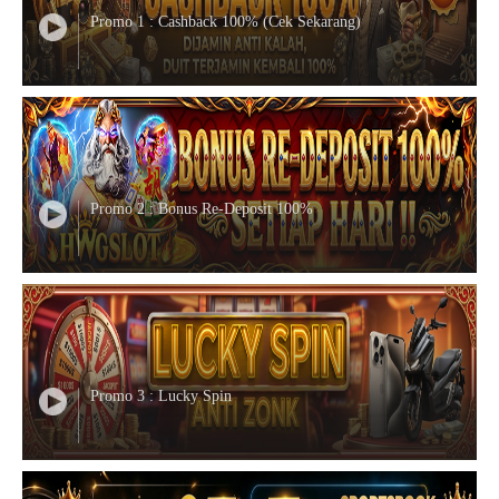
Promo 1 : Cashback 100% (Cek Sekarang)
Promo 2 : Bonus Re-Deposit 100%
Promo 3 : Lucky Spin