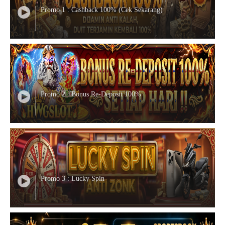
Promo 1 : Cashback 100% (Cek Sekarang)
Promo 2 : Bonus Re-Deposit 100%
Promo 3 : Lucky Spin