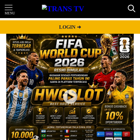
MENU
LOGIN ➜