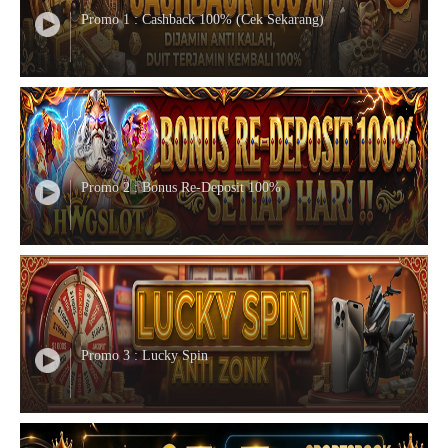
Promo 1 : Cashback 100% (Cek Sekarang)
Promo 2 : Bonus Re-Deposit 100%
Promo 3 : Lucky Spin