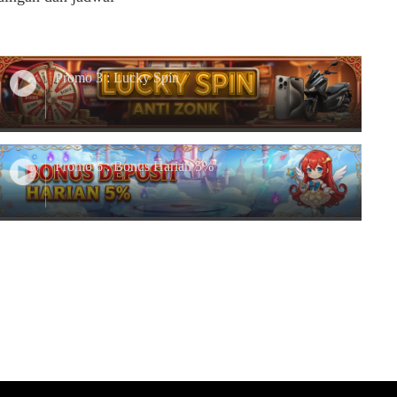
Promo 3 : Lucky Spin
Promo 6 : Bonus Harian 5%