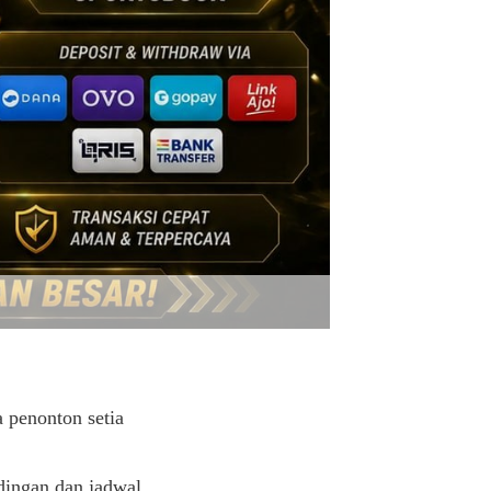
 penonton setia
dingan dan jadwal