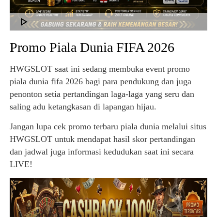
Promo Piala Dunia FIFA 2026
HWGSLOT saat ini sedang membuka event promo
piala dunia fifa 2026 bagi para pendukung dan juga
penonton setia pertandingan laga-laga yang seru dan
saling adu ketangkasan di lapangan hijau.
Jangan lupa cek promo terbaru piala dunia melalui situs
HWGSLOT untuk mendapat hasil skor pertandingan
dan jadwal juga informasi kedudukan saat ini secara
LIVE!