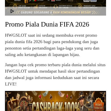
Promo Piala Dunia FIFA 2026
HWGSLOT saat ini sedang membuka event promo
piala dunia fifa 2026 bagi para pendukung dan juga
penonton setia pertandingan laga-laga yang seru dan
saling adu ketangkasan di lapangan hijau.
Jangan lupa cek promo terbaru piala dunia melalui situs
HWGSLOT untuk mendapat hasil skor pertandingan
dan jadwal juga informasi kedudukan saat ini secara
LIVE!