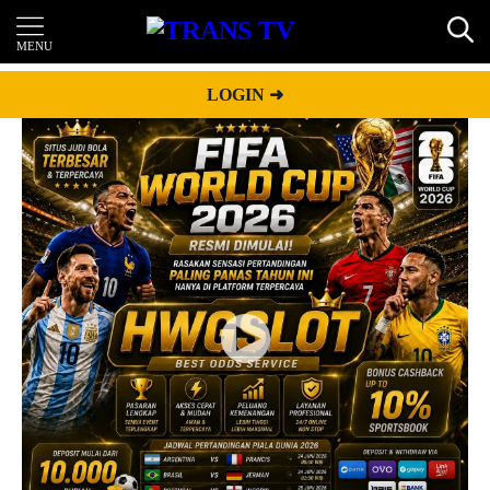
MENU
LOGIN ➜