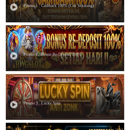
Promo 1 : Cashback 100% (Cek Sekarang)
Promo 2 : Bonus Re-Deposit 100%
Promo 3 : Lucky Spin