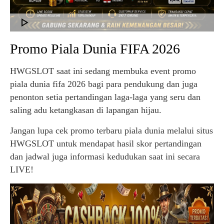
Promo Piala Dunia FIFA 2026
HWGSLOT saat ini sedang membuka event promo
piala dunia fifa 2026 bagi para pendukung dan juga
penonton setia pertandingan laga-laga yang seru dan
saling adu ketangkasan di lapangan hijau.
Jangan lupa cek promo terbaru piala dunia melalui situs
HWGSLOT untuk mendapat hasil skor pertandingan
dan jadwal juga informasi kedudukan saat ini secara
LIVE!