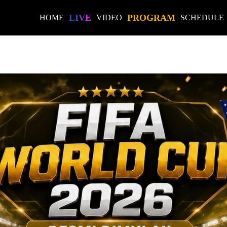
LIVE
PROGRAM
HOME
VIDEO
SCHEDULE