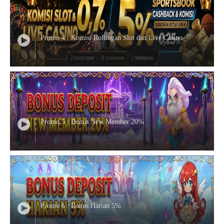
Promo 4 : Komisi Rollingan Slot dan Live Casino
Promo 5 : Bonus New Member 20%
Promo 6 : Bonus Harian 5%