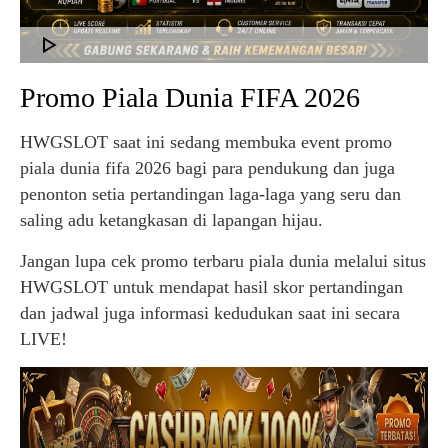
Promo Piala Dunia FIFA 2026
HWGSLOT saat ini sedang membuka event promo
piala dunia fifa 2026 bagi para pendukung dan juga
penonton setia pertandingan laga-laga yang seru dan
saling adu ketangkasan di lapangan hijau.
Jangan lupa cek promo terbaru piala dunia melalui situs
HWGSLOT untuk mendapat hasil skor pertandingan
dan jadwal juga informasi kedudukan saat ini secara
LIVE!