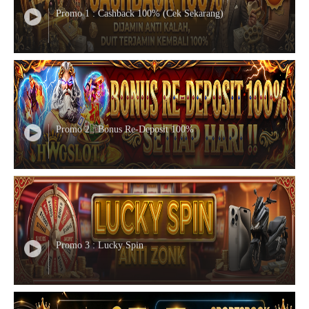
Promo 1 : Cashback 100% (Cek Sekarang)
Promo 2 : Bonus Re-Deposit 100%
Promo 3 : Lucky Spin