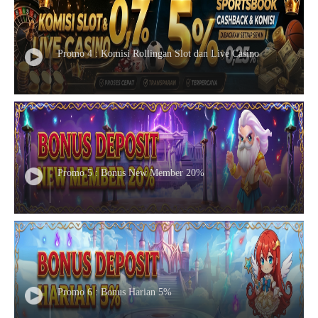
Promo 4 : Komisi Rollingan Slot dan Live Casino
Promo 5 : Bonus New Member 20%
Promo 6 : Bonus Harian 5%