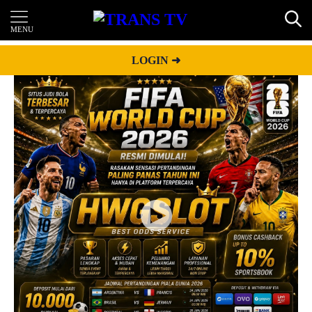
MENU
LOGIN ➜