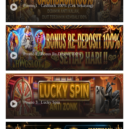
Promo 1 : Cashback 100% (Cek Sekarang)
Promo 2 : Bonus Re-Deposit 100%
Promo 3 : Lucky Spin