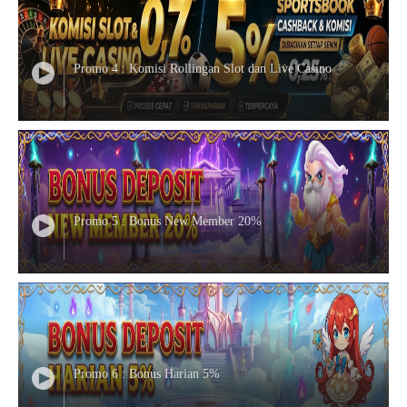
Promo 4 : Komisi Rollingan Slot dan Live Casino
Promo 5 : Bonus New Member 20%
Promo 6 : Bonus Harian 5%