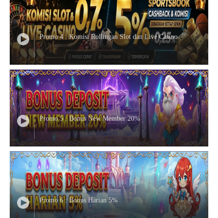
Promo 4 : Komisi Rollingan Slot dan Live Casino
Promo 5 : Bonus New Member 20%
Promo 6 : Bonus Harian 5%