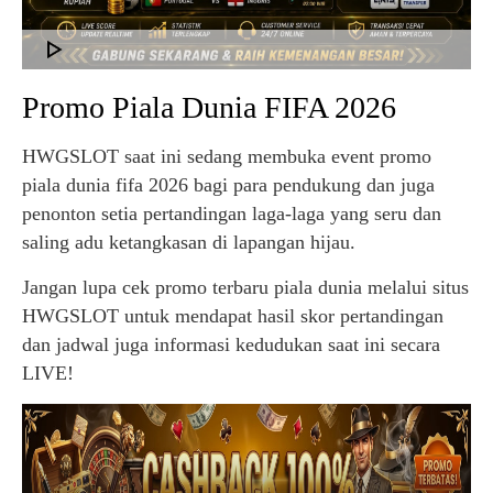
Promo Piala Dunia FIFA 2026
HWGSLOT saat ini sedang membuka event promo
piala dunia fifa 2026 bagi para pendukung dan juga
penonton setia pertandingan laga-laga yang seru dan
saling adu ketangkasan di lapangan hijau.
Jangan lupa cek promo terbaru piala dunia melalui situs
HWGSLOT untuk mendapat hasil skor pertandingan
dan jadwal juga informasi kedudukan saat ini secara
LIVE!