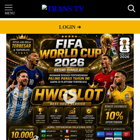
MENU
LOGIN ➜