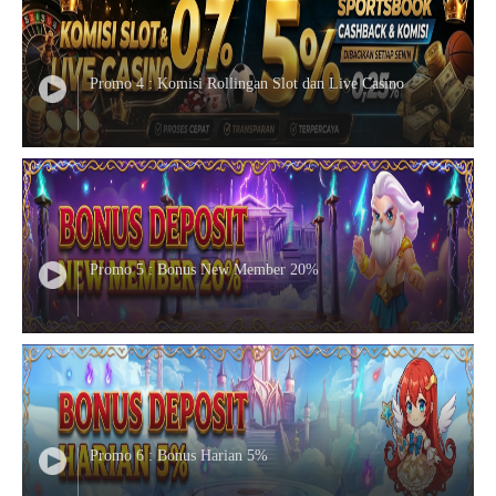
Promo 4 : Komisi Rollingan Slot dan Live Casino
Promo 5 : Bonus New Member 20%
Promo 6 : Bonus Harian 5%