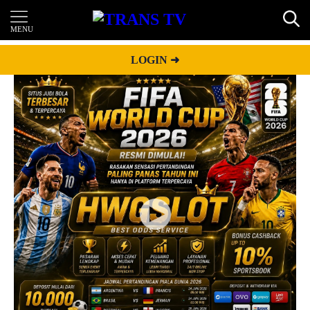
MENU
LOGIN ➜