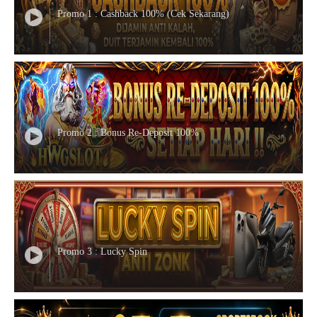
Promo 1 : Cashback 100% (Cek Sekarang)
Promo 2 : Bonus Re-Deposit 100%
Promo 3 : Lucky Spin