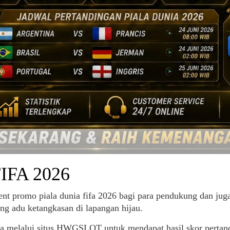
FIFA 2026
promo piala dunia fifa 2026 bagi para pendukung dan juga
ing adu ketangkasan di lapangan hijau.
nia melalui situs HWGSLOT untuk mendapat hasil skor pertan