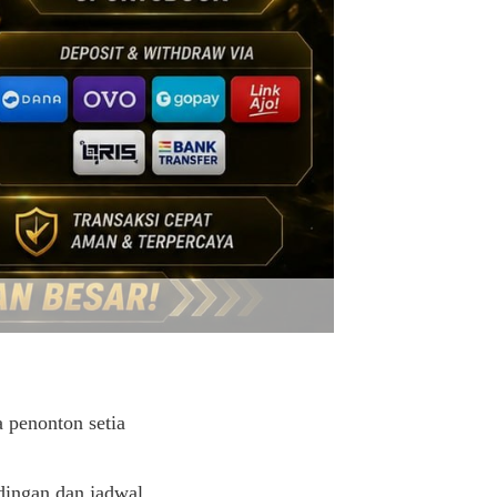
 penonton setia
dingan dan jadwal