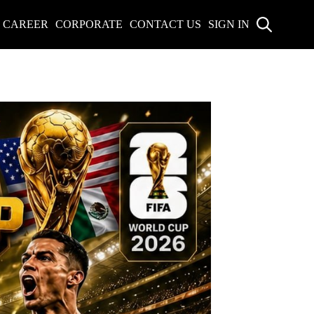
CAREER
CORPORATE
CONTACT US
SIGN IN