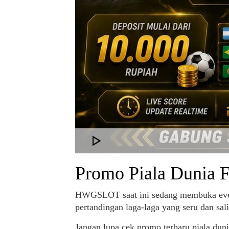
Promo Piala Dunia 
HWGSLOT saat ini sedang membuka event 
pertandingan laga-laga yang seru dan sal
Jangan lupa cek promo terbaru piala du