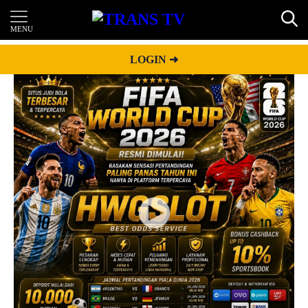
MENU
LOGIN ➜