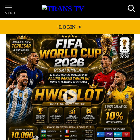
MENU
LOGIN ➜