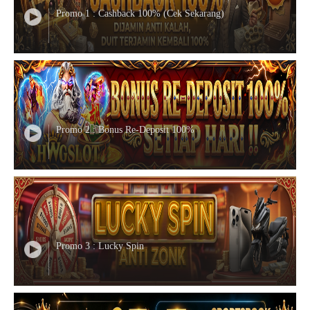
Promo 1 : Cashback 100% (Cek Sekarang)
Promo 2 : Bonus Re-Deposit 100%
Promo 3 : Lucky Spin