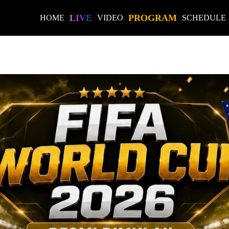
LIVE
PROGRAM
HOME
VIDEO
SCHEDULE