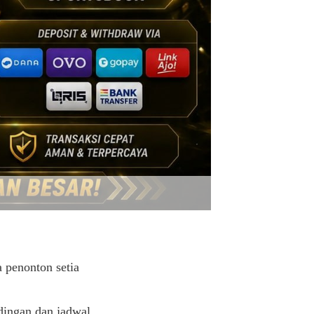
 penonton setia
dingan dan jadwal