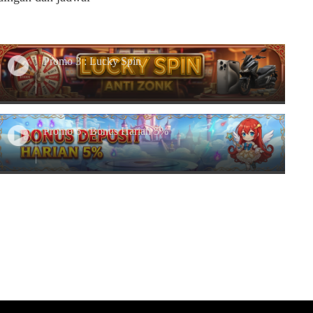
Promo 3 : Lucky Spin
Promo 6 : Bonus Harian 5%