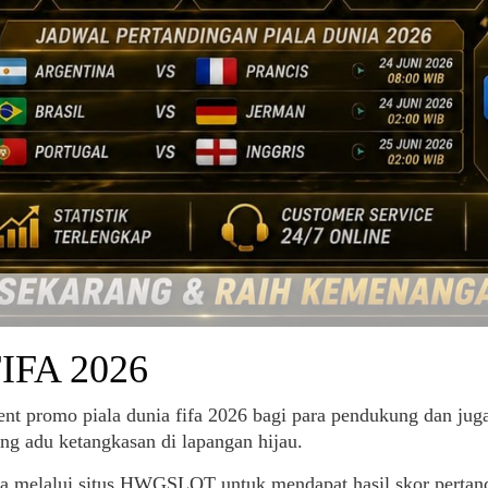
FIFA 2026
promo piala dunia fifa 2026 bagi para pendukung dan juga
ing adu ketangkasan di lapangan hijau.
nia melalui situs HWGSLOT untuk mendapat hasil skor pertan