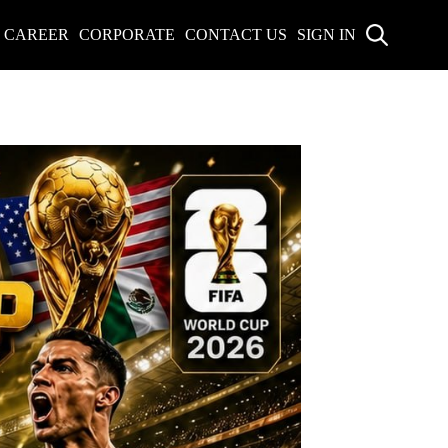
CAREER
CORPORATE
CONTACT US
SIGN IN