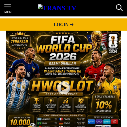
MENU
LOGIN ➜