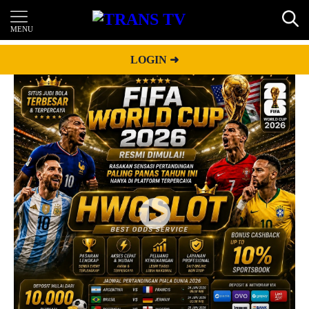
MENU
LOGIN ➜