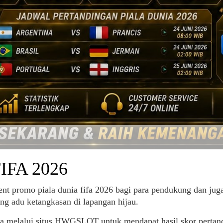
FIFA 2026
promo piala dunia fifa 2026 bagi para pendukung dan juga
ing adu ketangkasan di lapangan hijau.
nia melalui situs HWGSLOT untuk mendapat hasil skor pertan