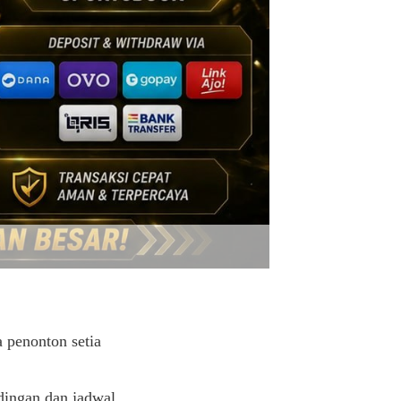
 penonton setia
dingan dan jadwal