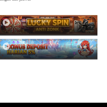
Promo 3 : Lucky Spin
Promo 6 : Bonus Harian 5%