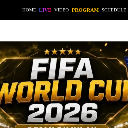
LIVE
PROGRAM
HOME
VIDEO
SCHEDULE