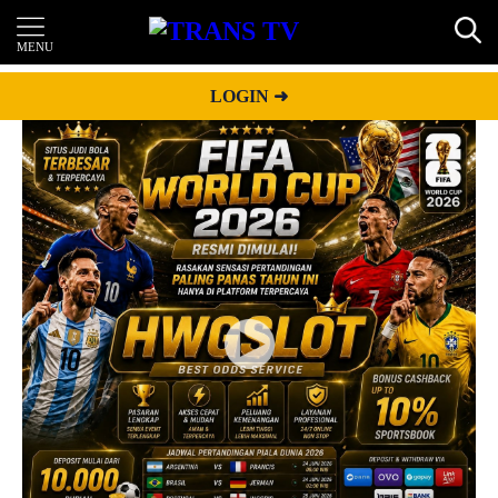
MENU
LOGIN ➜